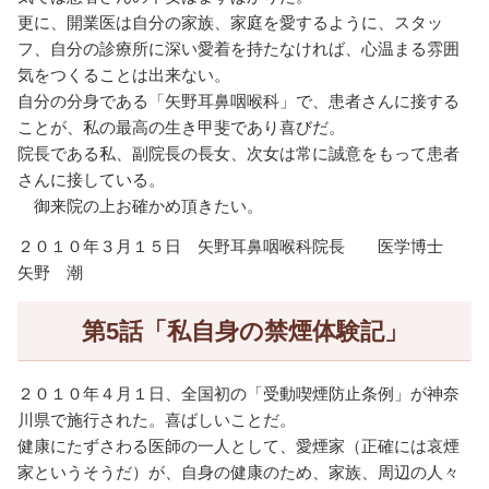
更に、開業医は自分の家族、家庭を愛するように、スタッ
フ、自分の診療所に深い愛着を持たなければ、心温まる雰囲
気をつくることは出来ない。
自分の分身である「矢野耳鼻咽喉科」で、患者さんに接する
ことが、私の最高の生き甲斐であり喜びだ。
院長である私、副院長の長女、次女は常に誠意をもって患者
さんに接している。
御来院の上お確かめ頂きたい。
２０１０年３月１５日 矢野耳鼻咽喉科院長 医学博士
矢野 潮
第5話「私自身の禁煙体験記」
２０１０年４月１日、全国初の「受動喫煙防止条例」が神奈
川県で施行された。喜ばしいことだ。
健康にたずさわる医師の一人として、愛煙家（正確には哀煙
家というそうだ）が、自身の健康のため、家族、周辺の人々