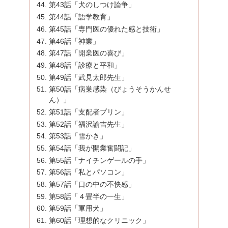
第43話「犬のしつけ論争」
第44話「語学教育」
第45話「専門医の優れた感と技術」
第46話「神業」
第47話「開業医の喜び」
第48話「診療と平和」
第49話「武見太郎先生」
第50話「病巣感染（びょうそうかんせ
ん）」
第51話「支配者プリン」
第52話「福沢諭吉先生」
第53話「雪かき」
第54話「我が開業奮闘記」
第55話「ナイチンゲールの手」
第56話「私とパソコン」
第57話「口の中の不快感」
第58話「４畳半の一生」
第59話「軍用犬」
第60話「理想的なクリニック」