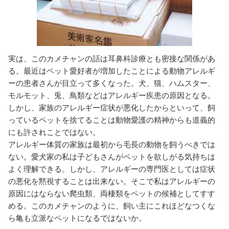
実は、このカメチャンの話は耳鼻科診療とも密接な関係があ
る。最近はペット愛好者が増加したことによる動物アレルギ
ーの患者さんが目立って多くなった。犬、猫、ハムスター、
モルモット、兎、鳥類などはアレルギー疾患の原因となる。
しかし、家族のアレルギー症状が悪化したからといって、飼
っているペットを捨てることは動物愛護の精神からも道義的
にも許されことではない。
アレルギー体質の家族は最初から毛長の動物を飼うべきでは
ない。愛犬家の私は子どもさんがペットを欲しがる気持ちは
よく理解できる。しかし、アレルギーの専門医としては症状
の悪化を黙視することは出来ない。そこで私はアレルギーの
原因にはならない爬虫類、両棲類をペットの候補としてすす
める。このカメチャンのように、飼い主にこれほどなつくな
ら亀も立派なペットになるではないか。