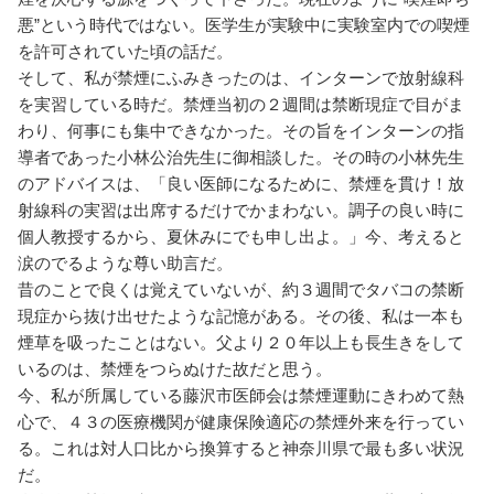
悪”という時代ではない。医学生が実験中に実験室内での喫煙
を許可されていた頃の話だ。
そして、私が禁煙にふみきったのは、インターンで放射線科
を実習している時だ。禁煙当初の２週間は禁断現症で目がま
わり、何事にも集中できなかった。その旨をインターンの指
導者であった小林公治先生に御相談した。その時の小林先生
のアドバイスは、「良い医師になるために、禁煙を貫け！放
射線科の実習は出席するだけでかまわない。調子の良い時に
個人教授するから、夏休みにでも申し出よ。」今、考えると
涙のでるような尊い助言だ。
昔のことで良くは覚えていないが、約３週間でタバコの禁断
現症から抜け出せたような記憶がある。その後、私は一本も
煙草を吸ったことはない。父より２０年以上も長生きをして
いるのは、禁煙をつらぬけた故だと思う。
今、私が所属している藤沢市医師会は禁煙運動にきわめて熱
心で、４３の医療機関が健康保険適応の禁煙外来を行ってい
る。これは対人口比から換算すると神奈川県で最も多い状況
だ。