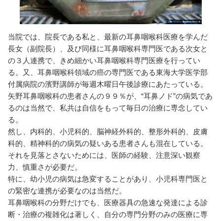
当院では、院長である私と、最新の耳鼻咽喉科医療を学んだ
長女（副院長）、及び同様に耳鼻咽喉科専門医である次女と
の３人連携で、きめ細かい耳鼻咽喉科専門医療を行ってい
る。又、耳鼻咽喉科領域の癌の専門医である東海大学医学部
付属病院の濱野講師が毎週木曜日午後診療にあたっている。
矢野耳鼻咽喉科の患者さんの９９％が、“耳鼻ノド”の病気であ
るのは当然で、私共は自信をもって毎日の治療に専念してい
る。
然し、内科的、小児科的、脳神経外科的、整形外科的、皮膚
科的、精神科的の病気の疑いある患者さんも混在している。
それを見落とさないためには、医師の経験、注意深い観察
力、慎重さが必要だ。
特に、幼小児の病気は急変することがあり、小児科専門医と
の緊密な連携が必要なのは当然だ。
耳鼻咽喉科の分野だけでも、医療器具の急速な発達による診
断・治療の複雑化は著しく、自分の専門分野のみの医療に専