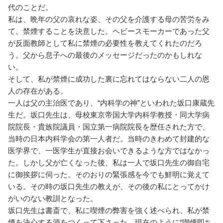
代のことだ。
私は、晩年の父の哀れな姿、その父を介護する母の苦労をみ
て、禁煙することを決意した。ヘビースモーカーであった父
が反面教師として私に禁煙の必要性を教えてくれたのだろ
う。父から息子への最後のメッセージだったのかもしれな
い。
そして、私が禁煙に成功した裏に忘れてはならない二人の恩
人の存在がある。
一人は父の主治医であり、“内科学の神”といわれた坂口康蔵先
生だ。坂口先生は、母校東京帝国大学内科学教授・同大学病
院院長・貴族院議員・国立第一病院院長を歴任された方で、
当時の日本内科学会の第一人者だ。当時のきわめて封建的な
医学界で、一医学生が直接お会いできるような方ではなかっ
た。しかし父が亡くなった後、私は一人で坂口先生の御自宅
に御挨拶に伺った。そのおりの緊張感を今でも鮮明に覚えて
いる。その時の坂口先生の教えが、その後の私にとってかけ
がいのない教訓となった。
坂口先生は書斎で、私に喫煙の弊害を強く述べられ、私が禁
煙を決心する源をつくって下さった。現在のように“喫煙即ち