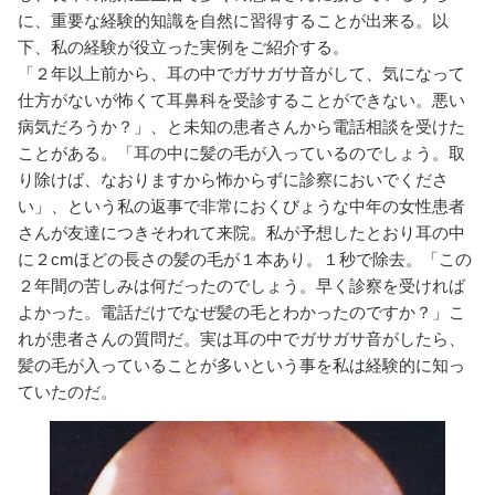
に、重要な経験的知識を自然に習得することが出来る。以
下、私の経験が役立った実例をご紹介する。
「２年以上前から、耳の中でガサガサ音がして、気になって
仕方がないが怖くて耳鼻科を受診することができない。悪い
病気だろうか？」、と未知の患者さんから電話相談を受けた
ことがある。「耳の中に髪の毛が入っているのでしょう。取
り除けば、なおりますから怖からずに診察においでくださ
い」、という私の返事で非常におくびょうな中年の女性患者
さんが友達につきそわれて来院。私が予想したとおり耳の中
に２cmほどの長さの髪の毛が１本あり。１秒で除去。「この
２年間の苦しみは何だったのでしょう。早く診察を受ければ
よかった。電話だけでなぜ髪の毛とわかったのですか？」こ
れが患者さんの質問だ。実は耳の中でガサガサ音がしたら、
髪の毛が入っていることが多いという事を私は経験的に知っ
ていたのだ。