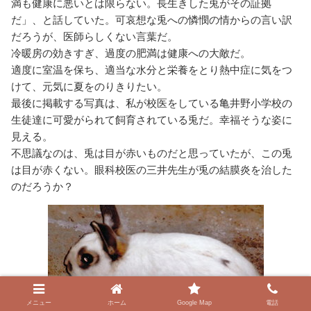
満も健康に悪いとは限らない。長生きした兎がその証拠
だ」、と話していた。可哀想な兎への憐憫の情からの言い訳
だろうが、医師らしくない言葉だ。
冷暖房の効きすぎ、過度の肥満は健康への大敵だ。
適度に室温を保ち、適当な水分と栄養をとり熱中症に気をつ
けて、元気に夏をのりきりたい。
最後に掲載する写真は、私が校医をしている亀井野小学校の
生徒達に可愛がられて飼育されている兎だ。幸福そうな姿に
見える。
不思議なのは、兎は目が赤いものだと思っていたが、この兎
は目が赤くない。眼科校医の三井先生が兎の結膜炎を治した
のだろうか？
メニュー
ホーム
Google Map
電話