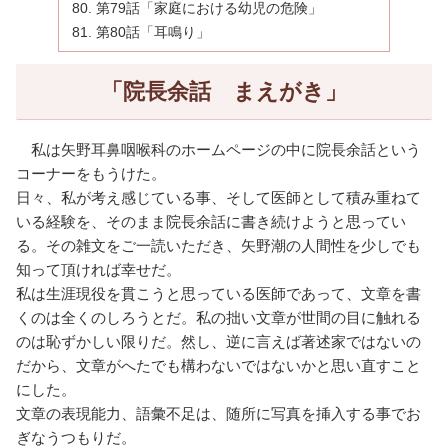
第79話「家庭における幼児の危険」
第80話「耳鳴り」
「院長余話 まえがき」
私は矢野耳鼻咽喉科のホームページの中に院長余話という
コーナーをもうけた。
日々、私が考え感じている事、そして医師として積み重ねて
いる経験を、そのまま院長余話に書き続けようと思ってい
る。その雑文をご一読いただき、矢野潮の人間性を少しでも
知って頂ければ幸せだ。
私は生涯現役を貫こうと思っている医師であって、文章を書
くのは全くのしろうとだ。私の拙い文章が世間の目に触れる
のは恥ずかしい限りだ。然し、逆に言えば著述家ではないの
だから、文章がへたでも構わないではないかと思い直すこと
にした。
文章の表現能力、語彙不足は、随所に写真を挿入する事でお
ぎなうつもりだ。