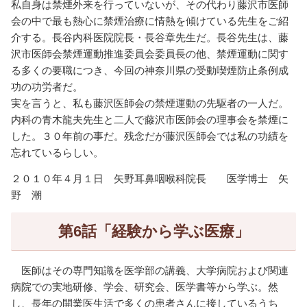
私自身は禁煙外来を行っていないが、その代わり藤沢市医師
会の中で最も熱心に禁煙治療に情熱を傾けている先生をご紹
介する。長谷内科医院院長・長谷章先生だ。長谷先生は、藤
沢市医師会禁煙運動推進委員会委員長の他、禁煙運動に関す
る多くの要職につき、今回の神奈川県の受動喫煙防止条例成
功の功労者だ。
実を言うと、私も藤沢医師会の禁煙運動の先駆者の一人だ。
内科の青木龍夫先生と二人で藤沢市医師会の理事会を禁煙に
した。３０年前の事だ。残念だが藤沢医師会では私の功績を
忘れているらしい。
２０１０年４月１日 矢野耳鼻咽喉科院長 医学博士 矢
野 潮
第6話「経験から学ぶ医療」
医師はその専門知識を医学部の講義、大学病院および関連
病院での実地研修、学会、研究会、医学書等から学ぶ。然
し、長年の開業医生活で多くの患者さんに接しているうち