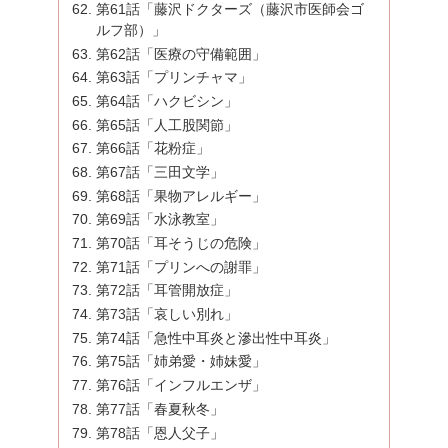
第61話「藤沢ドクターズ（藤沢市医師会ゴ
ルフ部）」
第62話「医療の守備範囲」
第63話「プリンチャマ」
第64話「ハクビシン」
第65話「人工股関節」
第66話「花粉症」
第67話「三田文学」
第68話「果物アレルギー」
第69話「水泳教室」
第70話「耳そうじの危険」
第71話「プリンへの謝罪」
第72話「耳管開放症」
第73話「哀しい別れ」
第74話「急性中耳炎と滲出性中耳炎」
第75話「姉弟愛・姉妹愛」
第76話「インフルエンザ」
第77話「春夏秋冬」
第78話「恩人父子」