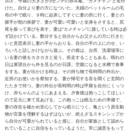
10才、甲羅の大きさが3センチの赤耳亀。“カメチャン”と名付
けた。自分より妻の方になついた。夫婦のベットルームの毛
布の中で眠り、９時に起床してすぐに妻の所に行く。妻との
握手が朝の挨拶で、妻が可愛い可愛いと全身をさすると、尻
尾を振って喜びを表す。妻は“カメチャン”に接している時は必
ず話かけている。数分すると自分からお父さんの方に行きた
いと意思表示し妻の手からおりる。自分の手の上にのせ、い
ろいろと話しかけながら遊ぶ。その後は、台所、洗濯場等に
いる妻の後をカタカタと追う。疾走することもある。晴れの
日は展望台から外を見るのが日課。空腹になると水槽で食事
をする。妻が出かける時は、その持ち物で長時間の外出か、
近所のお使いかを察知する。妻が帰宅する音を聞くと玄関の
たたきで待つ。妻の外出が長時間の時は甲羅を自分にくっつ
け、赤ちゃんのようにあまえる。夕食後は抱っこしてほしい
ので足元に来て見あげる。この抱っこは眠るための準備で、
妻の存在を確かめ安心してから眠りにつく。亀という原生動
物が言葉を理解するはずはないが、絶えざるスキンシップか
ら自分が可愛がられていると感じ、自分が家族として認めら
れていることに自信をもっているようだ。常に誠意をもって