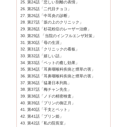
第24話「悲しい別離の表情」
第25話「二代目チョコ」
第26話「中耳炎の診断」
第27話「坂の上のクリニック」
第28話「杉花粉症のレーザー治療」
第29話 「当院のインフルエンザ対策」
第30話「母の生涯」
第31話「クリニックの看板」
第32話「嬉しい話」
第33話「ペットの癒し効果」
第34話「耳鼻咽喉科疾病と煙草の害」
第35話「耳鼻咽喉科疾病と煙草の害」
第36話「猛暑日本列島」
第37話「梅チャン先生」
第38話「ノドの精密検査」
第39話「プリンの御正月」
第40話「干支とペット」
第41話「プリン姫」
第42話「私の院長室」