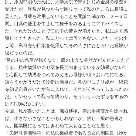
は、原因究明のために、大学病院で胃をはじめ全身の検査を
受けたが、異常が見つからず困りきって私のところに相談に
見えた。目薬を常用していることを問診で確かめ、２～３日
間、目薬の使用を中止して様子をみるようにアドバイスし
た。それだけのことで口の中の苦さが消えたと、私に深く感
謝してくださった。私にとっては何でもないことだ。その少
し前、私自身が目薬を使用してその苦さにおどろいた経験が
役だったのだ。
“鼻の中の悪臭が強くなり、膿のような鼻汁がだんだんふえて
くる。抗生物質やカゼ薬を長期のませているが効果がない”、
と心配して幼児をつれてみえるお母様が時々おいでになる。
話をうかがうだけで診断は簡単だ。鼻の中にチリ紙か、綿花
を幼児自身がいたずらに入れて、それがくさってしまったの
だ。ピンセットで取って終わり。そういういたずらをするの
は2才の幼児に多い。
今回、私が書いたことは、臓器移植、癌の手術等から比べれ
ば、小さな小さなことかもしれないが、然し一般の患者さ
ん、開業医にとってはきわめて大切なことだと思う。
「矢野耳鼻咽喉科」の私の後継者である長女の副院長（ゆか