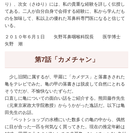
り）、次女（さゆり）には、私の貴重な経験を詳しく伝授し
てある。二人が自分自身で会得する経験に、私から学んだも
のを加味して、私以上の優れた耳鼻科専門医になると信じて
いる。
２０１０年６月１日 矢野耳鼻咽喉科院長 医学博士
矢野 潮
第7話「カメチャン」
少し旧聞に属するが、甲羅に「カメデス」と落書きされた
亀をテレビでみた。亀の甲の落書きは脱皮して自然にとれる
そうでだが、不愉快ないたずらだ。
口直しに亀についての面白い話をご紹介する。熊田藤作先生
（元東京家政大学院教授）からうかがった逸話だ。以下は亀
田先生のお話。
「ペットショップの水槽にいた数多くの亀の中から、偶然
に目が合った一匹を何気なく買ってきた。現在の推定年齢は