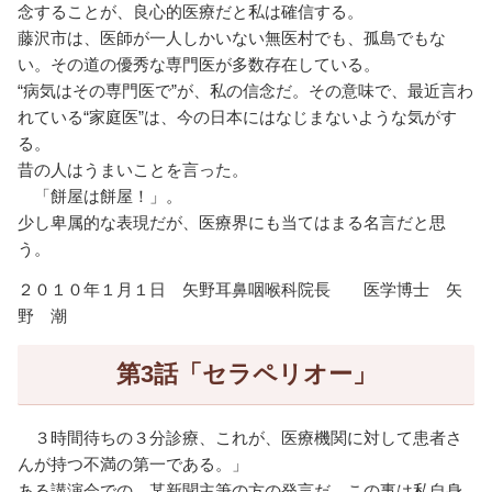
念することが、良心的医療だと私は確信する。
藤沢市は、医師が一人しかいない無医村でも、孤島でもな
い。その道の優秀な専門医が多数存在している。
“病気はその専門医で”が、私の信念だ。その意味で、最近言わ
れている“家庭医”は、今の日本にはなじまないような気がす
る。
昔の人はうまいことを言った。
「餅屋は餅屋！」。
少し卑属的な表現だが、医療界にも当てはまる名言だと思
う。
２０１０年１月１日 矢野耳鼻咽喉科院長 医学博士 矢
野 潮
第3話「セラペリオー」
３時間待ちの３分診療、これが、医療機関に対して患者さ
んが持つ不満の第一である。」
ある講演会での、某新聞主筆の方の発言だ。この事は私自身