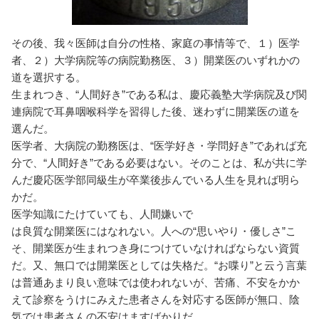
その後、我々医師は自分の性格、家庭の事情等で、１）医学
者、２）大学病院等の病院勤務医、３）開業医のいずれかの
道を選択する。
生まれつき、“人間好き”である私は、慶応義塾大学病院及び関
連病院で耳鼻咽喉科学を習得した後、迷わずに開業医の道を
選んだ。
医学者、大病院の勤務医は、“医学好き・学問好き”であれば充
分で、“人間好き”である必要はない。そのことは、私が共に学
んだ慶応医学部同級生が卒業後歩んでいる人生を見れば明ら
かだ。
医学知識にたけていても、人間嫌いで
は良質な開業医にはなれない。人への“思いやり・優しさ”こ
そ、開業医が生まれつき身につけていなければならない資質
だ。又、無口では開業医としては失格だ。“お喋り”と云う言葉
は普通あまり良い意味では使われないが、苦痛、不安をかか
えて診察をうけにみえた患者さんを対応する医師が無口、陰
気では患者さんの不安はますばかりだ。