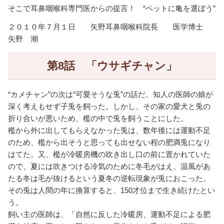
そこで耳鼻咽喉科専門医からの提言！ “ペットに亀を選ぼう”
２０１０年７月１日 矢野耳鼻咽喉科院長 医学博士
矢野 潮
第8話 「ウサギチャン」
“カメチャン”の次は“可愛そうな兎”の話だ。知人の医師の娘が
深く考えもせず子兎を飼った。しかし、その家の愛犬と兎の
折り合いが悪いため、檻の中で兎を飼うことにした。
檻から外に出してもらえなかった兎は、数年後には運動不足
のため、檻から出そうと思っても出せない程の肥満兎になり
はてた。又、檻が冷暖房機の吹き出し口の前に置かれていた
ので、夏には吹きつける冷気のために冬毛がはえ、温風があ
たる冬は毛が抜けるという夏冬の逆転現象が兎におこった。
その兎は人間の年に換算すると、150才位まで生き続けたとい
う。
飼い主の医師は、「自然に反した冷暖房、運動不足による肥