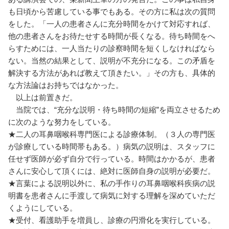
も日頃から苦慮している事でもある。その方に私は次の質問
をした。「一人の患者さんに充分時間をかけて対応すれば、
他の患者さんをお待たせする時間が長くなる。待ち時間をへ
らすためには、一人当たりの診察時間を短くしなければなら
ない。当然の結果として、説明が不充分になる。この矛盾を
解決する方法があれば教えて頂きたい。」その方も、具体的
な方法論はお持ちではなかった。
以上は前置きだ。
当院では、“充分な説明・待ち時間の短縮”を両立させるため
に次のような努力をしている。
★二人の耳鼻咽喉科専門医による診療体制。（３人の専門医
が診療している時間帯もある。）病気の説明は、スタッフに
任せず医師が必ず自分で行っている。時間はかかるが、患者
さんに安心して頂くには、絶対に医師自身の説明が必要だ。
★言葉による説明以外に、私の手作りの耳鼻咽喉科疾病の説
明書を患者さんに手渡して病気に対する理解を深めていただ
くようにしている。
★受付、看護助手を増員し、診療の円滑化を実行している。